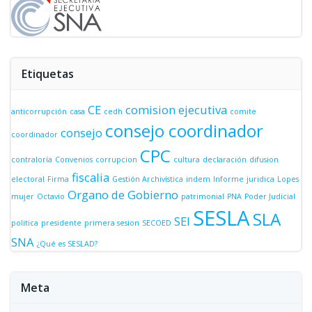
Etiquetas
CE
comision ejecutiva
anticorrupción
casa
cedh
comite
consejo coordinador
consejo
coordinador
CPC
contraloría
Convenios
corrupcion
cultura
declaración
difusion
fiscalia
electoral
Firma
Gestión Archivística
indem
Informe
juridica
Lopes
Organo de Gobierno
mujer
Octavio
patrimonial
PNA
Poder Judicial
SESLA
SLA
SEI
politica
presidente
primera sesion
SECOED
SNA
¿Qué es SESLAD?
Meta