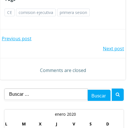
CE
comision ejecutiva
primera sesion
Navegación
Previous post
Navegación
Next post
de
de
entradas
Comments are closed
entradas
Buscar:
enero 2020
L
M
X
J
V
S
D