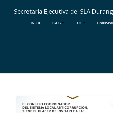
Saltar
al
Secretaría Ejecutiva del SLA Duran
contenido
INICIO
LGCG
LDF
TRANSPA