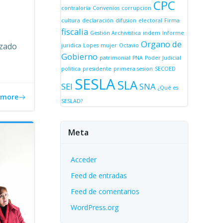
CPC
contraloría
Convenios
corrupcion
cultura
declaración
difusion
electoral
Firma
fiscalia
Gestión Archivística
indem
Informe
Organo de
zado
juridica
Lopes
mujer
Octavio
Gobierno
patrimonial
PNA
Poder Judicial
politica
presidente
primera sesion
SECOED
SESLA
SLA
SEI
SNA
¿Qué es
 more
SESLAD?
Meta
Acceder
Feed de entradas
Feed de comentarios
WordPress.org