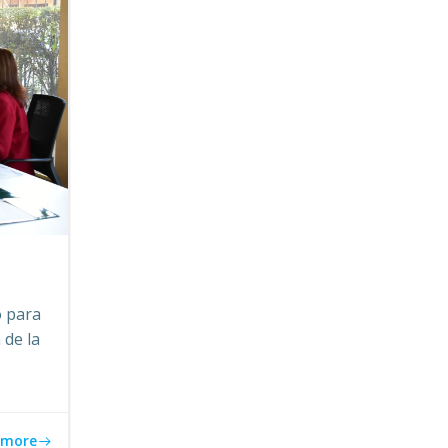
o para
 de la
 more