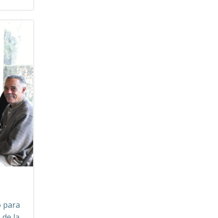
o para
 de la