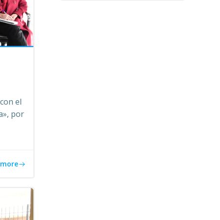
 con el
a», por
 more