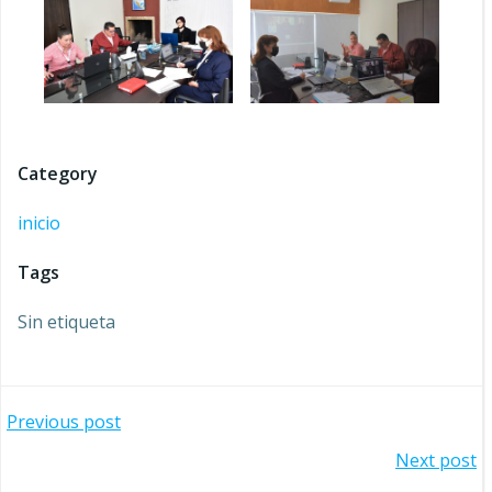
Category
inicio
Tags
Sin etiqueta
Navegación
Previous post
Navegación
Next post
de