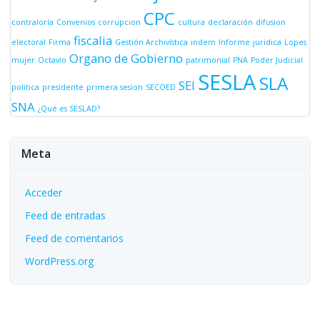
CPC
contraloría
Convenios
corrupcion
cultura
declaración
difusion
fiscalia
electoral
Firma
Gestión Archivística
indem
Informe
juridica
Lopes
Organo de Gobierno
mujer
Octavio
patrimonial
PNA
Poder Judicial
SESLA
SLA
SEI
politica
presidente
primera sesion
SECOED
SNA
¿Qué es SESLAD?
Meta
Acceder
Feed de entradas
Feed de comentarios
WordPress.org