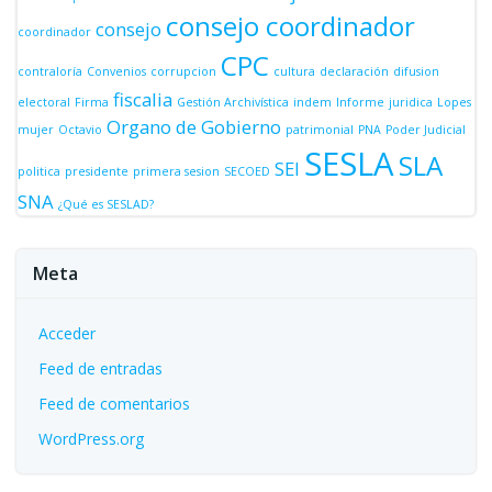
consejo coordinador
consejo
coordinador
CPC
contraloría
Convenios
corrupcion
cultura
declaración
difusion
fiscalia
electoral
Firma
Gestión Archivística
indem
Informe
juridica
Lopes
Organo de Gobierno
mujer
Octavio
patrimonial
PNA
Poder Judicial
SESLA
SLA
SEI
politica
presidente
primera sesion
SECOED
SNA
¿Qué es SESLAD?
Meta
Acceder
Feed de entradas
Feed de comentarios
WordPress.org